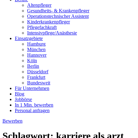
Altenpfleger
Gesundheits- & Krankenpfleger
Operationstechnischer Assistent
Kinderkrankenpfleger
Pflegefachkraft
Intensivpflege/Anästhesie
Einsatzgebiete
Hamburg
München
Hannover
Köln
Berlin
Düsseldorf
Frankfurt
Bundesweit
Für Unternehmen
Blog
Jobbörse
In 1 Min. bewerben
Personal anfragen
Bewerben
Schlagwort:
karriere als arzt