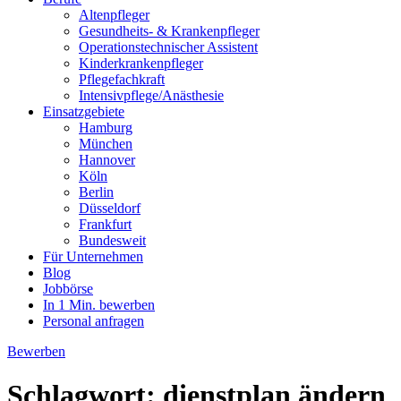
Altenpfleger
Gesundheits- & Krankenpfleger
Operationstechnischer Assistent
Kinderkrankenpfleger
Pflegefachkraft
Intensivpflege/Anästhesie
Einsatzgebiete
Hamburg
München
Hannover
Köln
Berlin
Düsseldorf
Frankfurt
Bundesweit
Für Unternehmen
Blog
Jobbörse
In 1 Min. bewerben
Personal anfragen
Bewerben
Schlagwort:
dienstplan ändern