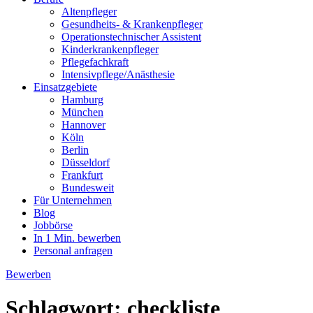
Altenpfleger
Gesundheits- & Krankenpfleger
Operationstechnischer Assistent
Kinderkrankenpfleger
Pflegefachkraft
Intensivpflege/Anästhesie
Einsatzgebiete
Hamburg
München
Hannover
Köln
Berlin
Düsseldorf
Frankfurt
Bundesweit
Für Unternehmen
Blog
Jobbörse
In 1 Min. bewerben
Personal anfragen
Bewerben
Schlagwort:
checkliste